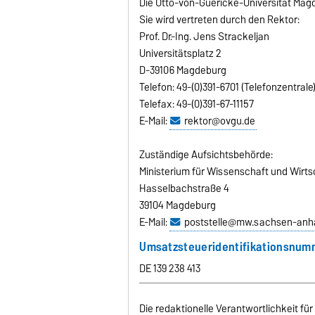
Die Otto-von-Guericke-Universität Magd
Sie wird vertreten durch den Rektor:
Prof. Dr.-Ing. Jens Strackeljan
Universitätsplatz 2
D-39106 Magdeburg
Telefon: 49-(0)391-6701 (Telefonzentrale
Telefax: 49-(0)391-67-11157
E-Mail:
rektor@ovgu.de
Zuständige Aufsichtsbehörde:
Ministerium für Wissenschaft und Wirt
Hasselbachstraße 4
39104 Magdeburg
E-Mail:
poststelle@mw.sachsen-anha
Umsatzsteueridentifikationsnum
DE 139 238 413
Die redaktionelle Verantwortlichkeit für