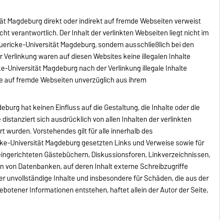
ät Magdeburg direkt oder indirekt auf fremde Webseiten verweist
nicht verantwortlich. Der Inhalt der verlinkten Webseiten liegt nicht im
ericke-Universität Magdeburg, sondern ausschließlich bei den
r Verlinkung waren auf diesen Websites keine illegalen Inhalte
e-Universität Magdeburg nach der Verlinkung illegale Inhalte
se auf fremde Webseiten unverzüglich aus ihrem
burg hat keinen Einfluss auf die Gestaltung, die Inhalte oder die
 distanziert sich ausdrücklich von allen Inhalten der verlinkten
t wurden. Vorstehendes gilt für alle innerhalb des
ke-Universität Magdeburg gesetzten Links und Verweise sowie für
eingerichteten Gästebüchern, Diskussionsforen, Linkverzeichnissen,
en von Datenbanken, auf deren Inhalt externe Schreibzugriffe
oder unvollständige Inhalte und insbesondere für Schäden, die aus der
botener Informationen entstehen, haftet allein der Autor der Seite,