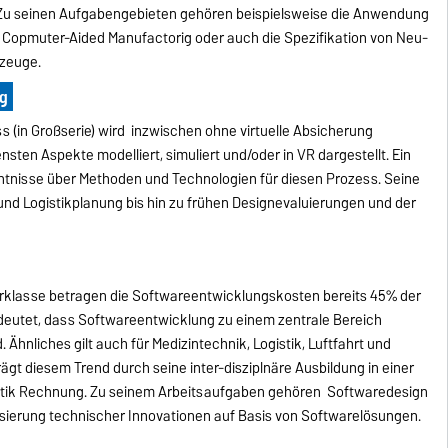
 Zu seinen Aufgabengebieten gehören beispielsweise die Anwendung
, Copmuter-Aided Manufactorig oder auch die Spezifikation von Neu-
zeuge.
ng
s (in Großserie) wird inzwischen ohne virtuelle Absicherung
sten Aspekte modelliert, simuliert und/oder in VR dargestellt. Ein
enntnisse über Methoden und Technologien für diesen Prozess. Seine
und Logistikplanung bis hin zu frühen Designevaluierungen und der
rklasse betragen die Softwareentwicklungskosten bereits 45% der
eutet, dass Softwareentwicklung zu einem zentrale Bereich
 Ähnliches gilt auch für Medizintechnik, Logistik, Luftfahrt und
ägt diesem Trend durch seine inter-disziplnäre Ausbildung in einer
atik Rechnung. Zu seinem Arbeitsaufgaben gehören Softwaredesign
alisierung technischer Innovationen auf Basis von Softwarelösungen.