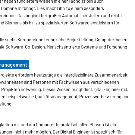
, der neben fundiertem Wissen in einer Fachdisziplin auch
e Domäne mitbringt. Dies macht ihn zu einem besonders
ereichen. Das beginnt bei großen Automobilherstellern und reicht
 Siemens bis hin zu spezialisierten Softwaredienstleistern für
n die sechs Kernbereiche technische Projektleitung, Computer-based
hnik-Software-Co-Design, Menschzentrierte Systeme und Forschung
 -management
rojekte erfordern heutzutage die interdisziplinäre Zusammenarbeit
ewährleisten sind Personen mit Fachwissen aus verschiedenen
ojekten notwendig. Dieses Wissen bringt der Digital Engineer mit.
alten beispielsweise Qualitätsmanagement, Prozessverbesserung und
eitung.
gkeiten mit und am Computer. In praktisch allen Phasen ist ein
ungen nicht mehr möglich. Der Digital Engineer ist spezifisch für