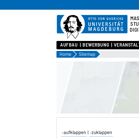
MA
STU
DIG
AUFBAU
BEWERBUNG
VERANSTAL
Home
Sitemap
aufklappen
|
zuklappen